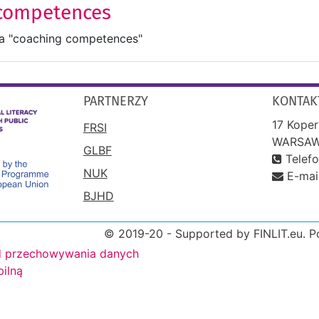
 competences
a "coaching competences"
PARTNERZY
KONTAK
17 Koper
FRSI
WARSAW
GLBF
Telef
NUK
E-mai
BJHD
© 2019-20 - Supported by FINLIT.eu. 
 przechowywania danych
bilną