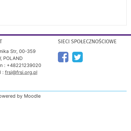
T
SIECI SPOŁECZNOŚCIOWE
nika Str, 00-359
, POLAND
on : +48221239020
l :
frsi@frsi.org.pl
Powered by Moodle