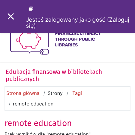
Przejdź do głównej zawartości
PANEL BOCZNY
Jesteś zalogowany jako gość (
Zaloguj
się
)
Edukacja finansowa w bibliotekach
publicznych
Strona główna
Strony
Tagi
remote education
remote education
Brak wyników dla "remote education"