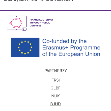
PARTNERZY
FRSI
GLBF
NUK
BJHD