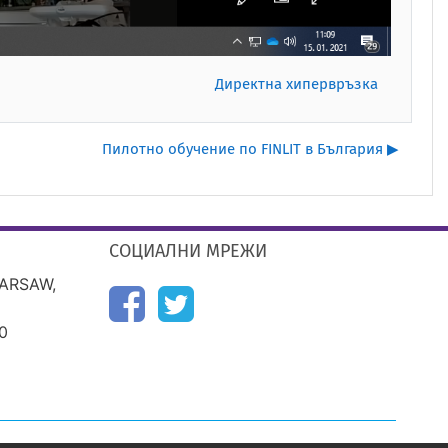
Директна хипервръзка
Пилотно обучение по FINLIT в България ▶︎
СОЦИАЛНИ МРЕЖИ
WARSAW,
0