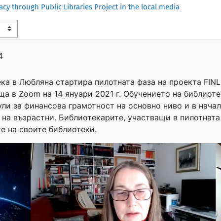
acy through Public Libraries Project in the local media
4
ка в Любляна стартира пилотната фаза на проекта FINL
а в Zoom на 14 януари 2021 г. Обучението на библиоте
ули за финансова грамотност на основно ниво и в начал
 на възрастни. Библиотекарите, участващи в пилотнат
е на своите библиотеки.