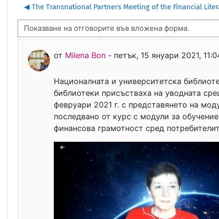
◀︎ The Transnational Partners Meeting of the Financial Liter
н на показване
Number of replies: 0
от
Milena Bon
-
петък, 15 януари 2021, 11:0
Националната и университетска библиоте
библиотеки присъстваха на уводната срещ
февруари 2021 г. с представянето на мод
последвано от курс с модули за обучение
финансова грамотност сред потребителит