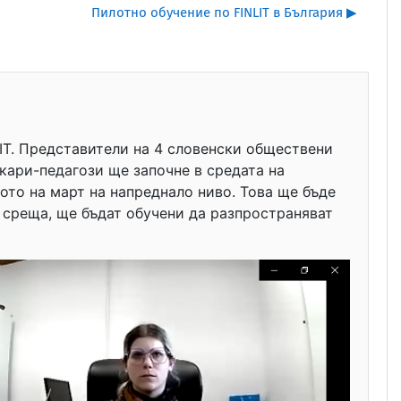
Пилотно обучение по FINLIT в България ▶︎
IT. Представители на 4 словенски обществени
кари-педагози ще започне в средата на
ото на март на напреднало ниво. Това ще бъде
а среща, ще бъдат обучени да разпространяват