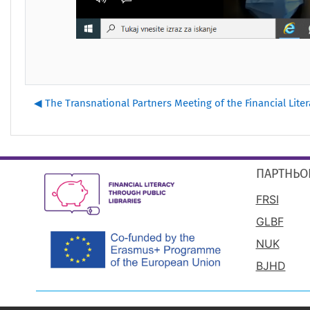
◀︎ The Transnational Partners Meeting of the Financial Liter
ПАРТНЬО
FRSI
GLBF
NUK
BJHD