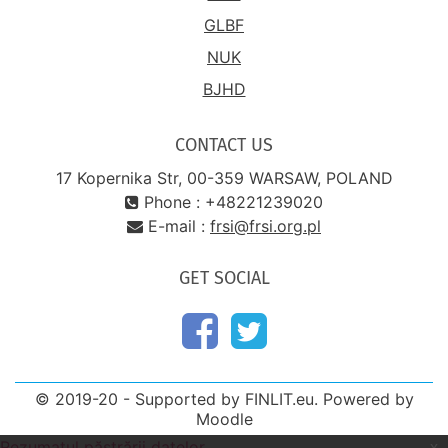
GLBF
NUK
BJHD
CONTACT US
17 Kopernika Str, 00-359 WARSAW, POLAND
Phone : +48221239020
E-mail :
frsi@frsi.org.pl
GET SOCIAL
© 2019-20 - Supported by FINLIT.eu. Powered by
Moodle
Rezumatul păstrării datelor
x