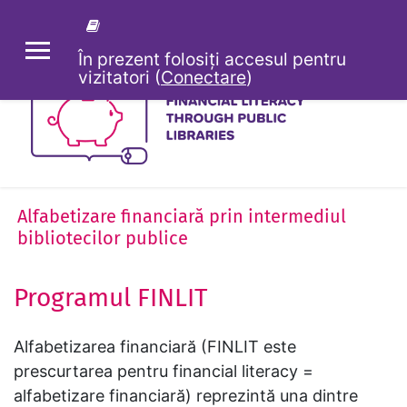
Sari la conţinutul principal
În prezent folosiți accesul pentru
PANOU LATERAL
vizitatori (
Conectare
)
Alfabetizare financiară prin intermediul
bibliotecilor publice
Programul FINLIT
Alfabetizarea financiară (FINLIT este
prescurtarea pentru financial literacy =
alfabetizare financiară) reprezintă una dintre