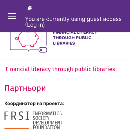
Skip to main content
You are currently using guest access
SIDE PANEL
(
Log in
)
Financial literacy through public libraries
Партньори
Координатор на проекта: