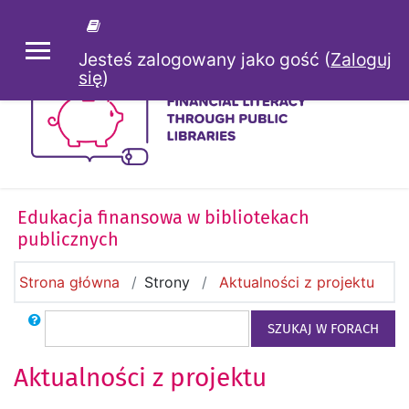
Przejdź do głównej zawartości
Jesteś zalogowany jako gość (
Zaloguj
PANEL BOCZNY
się
)
Edukacja finansowa w bibliotekach
publicznych
Strona główna
Strony
Aktualności z projektu
Szukaj
SZUKAJ W FORACH
Aktualności z projektu