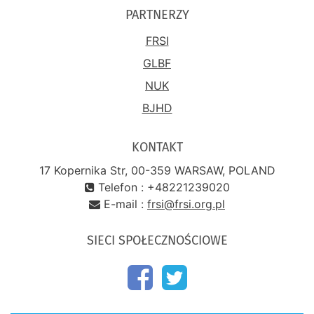
PARTNERZY
FRSI
GLBF
NUK
BJHD
KONTAKT
17 Kopernika Str, 00-359 WARSAW, POLAND
Telefon : +48221239020
E-mail :
frsi@frsi.org.pl
SIECI SPOŁECZNOŚCIOWE