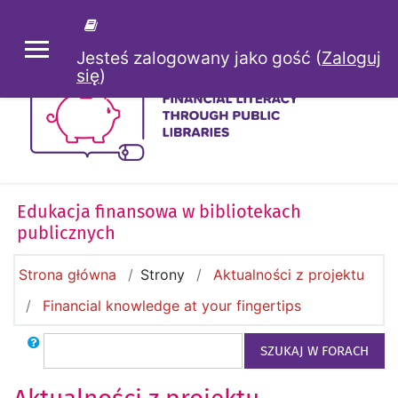
Przejdź do głównej zawartości
Jesteś zalogowany jako gość (
Zaloguj
PANEL BOCZNY
się
)
Edukacja finansowa w bibliotekach
publicznych
Strona główna
Strony
Aktualności z projektu
Financial knowledge at your fingertips
Szukaj
SZUKAJ W FORACH