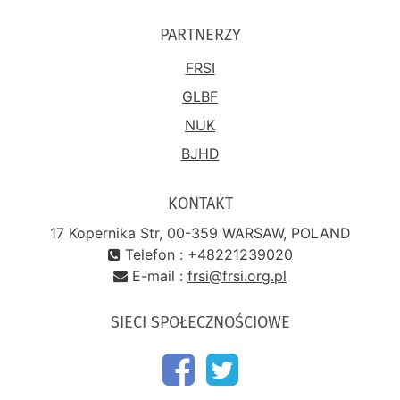
PARTNERZY
FRSI
GLBF
NUK
BJHD
KONTAKT
17 Kopernika Str, 00-359 WARSAW, POLAND
Telefon : +48221239020
E-mail :
frsi@frsi.org.pl
SIECI SPOŁECZNOŚCIOWE