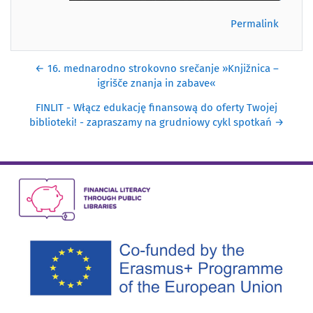
Permalink
← 16. mednarodno strokovno srečanje »Knjižnica –
igrišče znanja in zabave«
FINLIT - Włącz edukację finansową do oferty Twojej
biblioteki! - zapraszamy na grudniowy cykl spotkań →