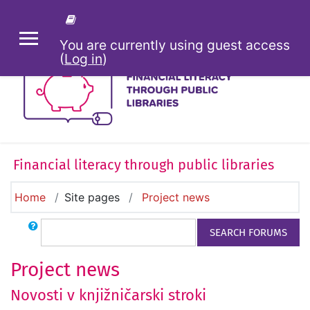
Skip to main content
You are currently using guest access
SIDE PANEL
(
Log in
)
Financial literacy through public libraries
Home
Site pages
Project news
Search
SEARCH FORUMS
Project news
Novosti v knjižničarski stroki