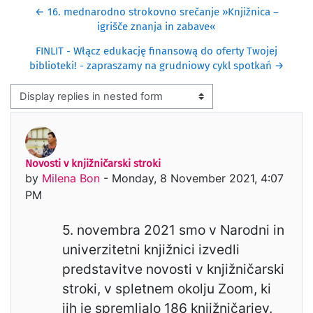
← 16. mednarodno strokovno srečanje »Knjižnica –
igrišče znanja in zabave«
FINLIT - Włącz edukację finansową do oferty Twojej
biblioteki! - zapraszamy na grudniowy cykl spotkań →
Display mode
Novosti v knjižničarski stroki
Number of replies: 0
by
Milena Bon
-
Monday, 8 November 2021, 4:07
PM
5. novembra 2021 smo v Narodni in
univerzitetni knjižnici izvedli
predstavitve novosti v knjižničarski
stroki, v spletnem okolju Zoom, ki
jih je spremljalo 186 knjižničarjev.