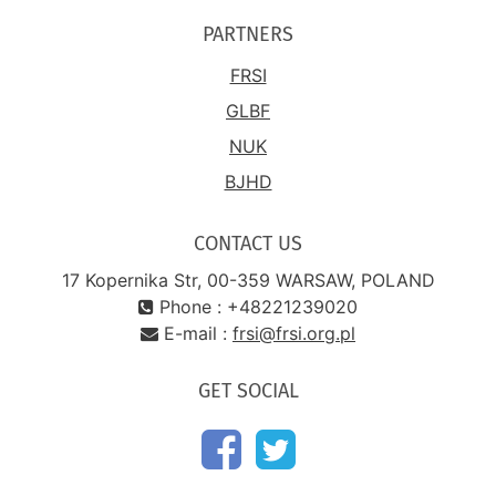
PARTNERS
FRSI
GLBF
NUK
BJHD
CONTACT US
17 Kopernika Str, 00-359 WARSAW, POLAND
Phone : +48221239020
E-mail :
frsi@frsi.org.pl
GET SOCIAL